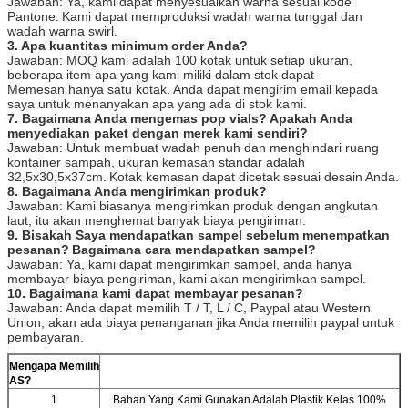
Jawaban: Ya, kami dapat menyesuaikan warna sesuai kode
Pantone.
Kami dapat memproduksi wadah warna tunggal dan
wadah warna swirl.
3. Apa kuantitas minimum order Anda?
Jawaban: MOQ kami adalah 100 kotak untuk setiap ukuran,
beberapa item apa yang kami miliki dalam stok dapat
Memesan hanya satu kotak.
Anda dapat mengirim email kepada
saya untuk menanyakan apa yang ada di stok kami.
7. Bagaimana Anda mengemas pop vials?
Apakah Anda
menyediakan paket dengan merek kami sendiri?
Jawaban: Untuk membuat wadah penuh dan menghindari ruang
kontainer sampah, ukuran kemasan standar adalah
32,5x30,5x37cm.
Kotak kemasan dapat dicetak sesuai desain Anda.
8. Bagaimana Anda mengirimkan produk?
Jawaban: Kami biasanya mengirimkan produk dengan angkutan
laut, itu akan menghemat banyak biaya pengiriman.
9. Bisakah Saya mendapatkan sampel sebelum menempatkan
pesanan?
Bagaimana cara mendapatkan sampel?
Jawaban: Ya, kami dapat mengirimkan sampel, anda hanya
membayar biaya pengiriman, kami akan mengirimkan sampel.
10. Bagaimana kami dapat membayar pesanan?
Jawaban: Anda dapat memilih T / T, L / C, Paypal atau Western
Union, akan ada biaya penanganan jika Anda memilih paypal untuk
pembayaran.
Mengapa Memilih
AS?
1
Bahan Yang Kami Gunakan Adalah Plastik Kelas 100%