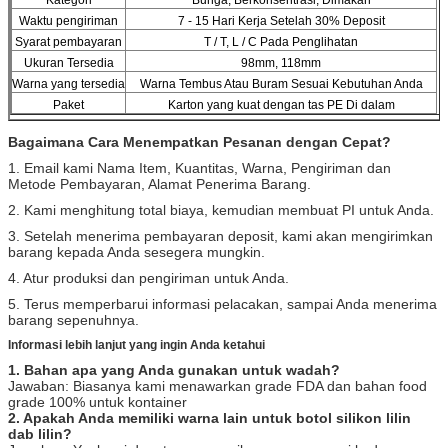
Waktu pengiriman
7 - 15 Hari Kerja Setelah 30% Deposit
Syarat pembayaran
T / T, L / C Pada Penglihatan
Ukuran Tersedia
98mm, 118mm
Warna yang tersedia
Warna Tembus Atau Buram Sesuai Kebutuhan Anda
Paket
Karton yang kuat dengan tas PE Di dalam
Bagaimana Cara Menempatkan Pesanan dengan Cepat?
1. Email kami Nama Item, Kuantitas, Warna, Pengiriman dan
Metode Pembayaran, Alamat Penerima Barang.
2. Kami menghitung total biaya, kemudian membuat PI untuk Anda.
3. Setelah menerima pembayaran deposit, kami akan mengirimkan
barang kepada Anda sesegera mungkin.
4. Atur produksi dan pengiriman untuk Anda.
5. Terus memperbarui informasi pelacakan, sampai Anda menerima
barang sepenuhnya.
Informasi lebih lanjut yang ingin Anda ketahui
1. Bahan apa yang Anda gunakan untuk wadah?
Jawaban: Biasanya kami menawarkan grade FDA dan bahan food
grade 100% untuk kontainer
2. Apakah Anda memiliki warna lain untuk botol silikon lilin
dab lilin?