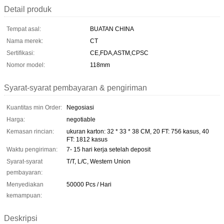
Detail produk
Tempat asal:
BUATAN CHINA
Nama merek:
CT
Sertifikasi:
CE,FDA,ASTM,CPSC
Nomor model:
118mm
Syarat-syarat pembayaran & pengiriman
Kuantitas min Order:
Negosiasi
Harga:
negotiable
Kemasan rincian:
ukuran karton: 32 * 33 * 38 CM, 20 FT: 756 kasus, 40
FT: 1812 kasus
Waktu pengiriman:
7- 15 hari kerja setelah deposit
Syarat-syarat
T/T, L/C, Western Union
pembayaran:
Menyediakan
50000 Pcs / Hari
kemampuan:
Deskripsi