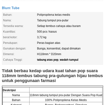
Blunt Tube
Bahan:
Polipropilena kelas medis
Nama:
Tabung tumpul pra-putar
Tersedia warna:
Setiap tembus cahaya atau buram
Kuantitas:
500 pcs / kasus
berat kotor:
3,72 kg
Penutupan:
Peras bagian atas
Gunakan dengan:
Bunga, konsentrat, dapat dimakan
Dimensi:
H118mm * D20mm
tabung atas pop
wadah tumpul
Cahaya Tinggi:
,
Tidak berbau kedap udara kuat tahan pop suara
118mm tembus tabung pra-gulungan hijau tembus
untuk penggunaan farmasi
Deskripsi
Nama
118mm tabung tumpul pra-putar Dengan Suara Pop Kuat
Bahan
100% Polipropilena Kelas Medis
Kategori
Bunga, Berkonsentrasi, Dimakan