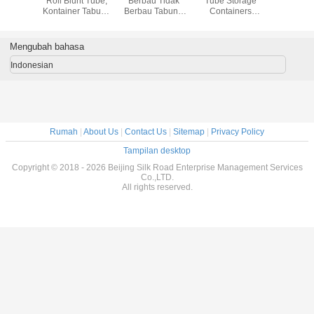
 Ulang
Roll Blunt Tube,
Berbau Tidak
Tube Storage
Resistant
Tumpul,
Kontainer Tabung
Berbau Tabung
Containers
Tube, 
ung
Plastik Kecil
Kelas Medis PP
Environmental
Squeez
mpanan
Dengan Sinar UV
100% Dapat
Protection Silk
Penutupa
k Perak
Diblokir
Didaur Ulang
Screen Printing
Tub
Mengubah bahasa
Dengan
Untuk Dispensaris
tup
Indonesian
Rumah
|
About Us
|
Contact Us
|
Sitemap
|
Privacy Policy
Tampilan desktop
Copyright © 2018 - 2026 Beijing Silk Road Enterprise Management Services
Co.,LTD.
All rights reserved.