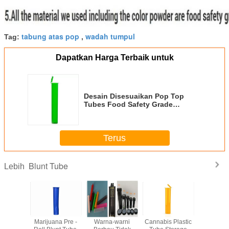
tabung atas pop
wadah tumpul
Tag:
,
Dapatkan Harga Terbaik untuk
Desain Disesuaikan Pop Top
Tubes Food Safety Grade
Material OEM / ODM Tersedia
Terus
Blunt Tube
Lebih
tis 100%
Marijuana Pre -
Warna-warni
Cannabis Plastic
Farmasi M