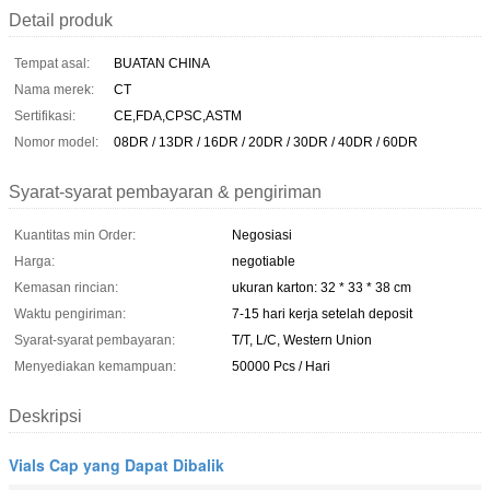
Detail produk
Tempat asal:
BUATAN CHINA
Nama merek:
CT
Sertifikasi:
CE,FDA,CPSC,ASTM
Nomor model:
08DR / 13DR / 16DR / 20DR / 30DR / 40DR / 60DR
Syarat-syarat pembayaran & pengiriman
Kuantitas min Order:
Negosiasi
Harga:
negotiable
Kemasan rincian:
ukuran karton: 32 * 33 * 38 cm
Waktu pengiriman:
7-15 hari kerja setelah deposit
Syarat-syarat pembayaran:
T/T, L/C, Western Union
Menyediakan kemampuan:
50000 Pcs / Hari
Deskripsi
Vials Cap yang Dapat Dibalik