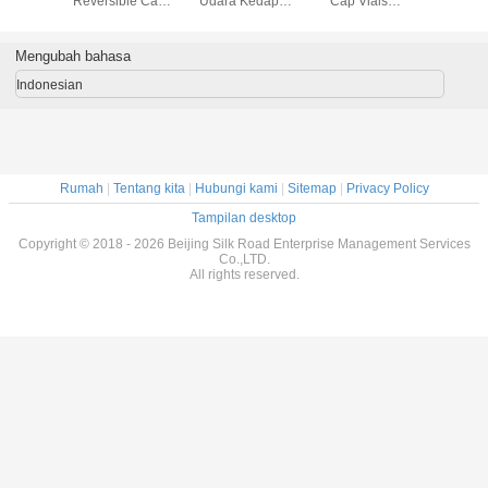
esep Vial
Reversible Cap
Udara Kedap
Cap Vials
Tahan Te
ir Sinar
Vial, Botol Obat
Udara, H140mm *
Perlindungan
Botol Pil
Printing
Farmasi Proof
D45mm Botol
Lingkungan yang
Obatan
Anak Buram Hijau
Resep Plastik
Dapat
Tidak B
Mengubah bahasa
Dikeluarkan
Indonesian
Rumah
|
Tentang kita
|
Hubungi kami
|
Sitemap
|
Privacy Policy
Tampilan desktop
Copyright © 2018 - 2026 Beijing Silk Road Enterprise Management Services
Co.,LTD.
All rights reserved.