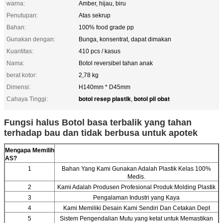
warna:
Amber, hijau, biru
Penutupan:
Atas sekrup
Bahan:
100% food grade pp
Gunakan dengan:
Bunga, konsentrat, dapat dimakan
Kuantitas:
410 pcs / kasus
Nama:
Botol reversibel tahan anak
berat kotor:
2,78 kg
Dimensi:
H140mm * D45mm
botol resep plastik
botol pil obat
Cahaya Tinggi:
,
Fungsi halus Botol basa terbalik yang tahan
terhadap bau dan tidak berbusa untuk apotek
Mengapa Memilih
AS?
1
Bahan Yang Kami Gunakan Adalah Plastik Kelas 100%
Medis.
2
Kami Adalah Produsen Profesional Produk Molding Plastik
3
Pengalaman Industri yang Kaya
4
Kami Memiliki Desain Kami Sendiri Dan Cetakan Dept
5
Sistem Pengendalian Mutu yang ketat untuk Memastikan