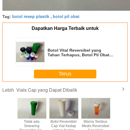
botol resep plastik
botol pil obat
Tag:
,
Dapatkan Harga Terbaik untuk
Botol Vital Reversibel yang
Tahan Terhapus, Botol Pil Obat-
Obatan yang Tidak Berbau
Terus
Vials Cap yang Dapat Dibalik
Lebih
 Color
Tidak ada
Botol Reversibel
Warna Tembus
Botol V
Grade
Smearing
Cap Vial Kedap
Medis Reversibel
Reversibe